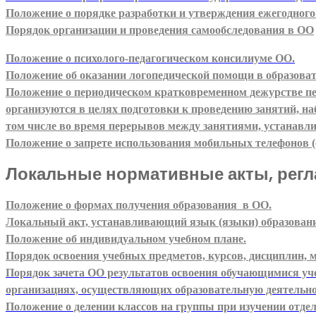
Положение о порядке разработки и утверждения ежегодного
Порядок организации и проведения самообследования в ОО
Положение о психолого-педагогическом консилиуме ОО.
Положение об оказании логопедической помощи в образова
Положение о периодическом кратковременном дежурстве пед
организуются в целях подготовки к проведению занятий, н
том числе во время перерывов между занятиями, устанавл
Положение о запрете использования мобильных
телефонов (
Локальные нормативные акты, регл
Положение о формах получения образования в ОО.
Локальный акт, устанавливающий язык (языки) образован
Положение об индивидуальном учебном плане.
Порядок освоения учебных предметов, курсов, дисциплин, 
Порядок зачета ОО результатов освоения обучающимися уче
организациях, осуществляющих образовательную деятельно
Положение о делении классов на группы при изучении отде