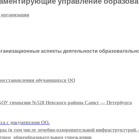
ламентирующие управление образова
 организации
ганизационные аспекты деятельности образовательн
и восстановления обучающихся ОО
БОУ гимназии №528 Невского района Санкт — Петербурга
сса с документами ОО.
ы (в том числе лечебно-оздоровительной инфраструктурой, 
етном общеобразовательном учреждении