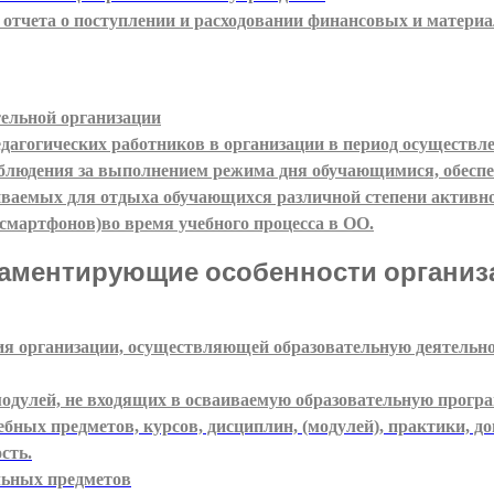
 отчета о поступлении и расходовании финансовых и матери
тельной организации
агогических работников в организации в период осуществле
аблюдения за выполнением режима дня обучающимися, обеспе
иваемых для отдыха обучающихся различной степени активн
смартфонов)во время учебного процесса в ОО.
аментирующие особенности организ
ия организации, осуществляющей образовательную деятельн
модулей, не входящих в осваиваемую образовательную програ
бных предметов, курсов, дисциплин, (модулей), практики, 
сть.
льных предметов