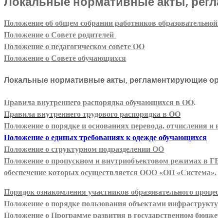
Локальные нормативные акты, рег
Положение об общем собрании работников образовательной
Положение о Совете родителей
Положение о педагогическом совете ОО
Положение о Совете обучающихся
Локальные нормативные акты, регламентирующие ор
.
Правила внутреннего распорядка обучающихся в ОО
Правила внутреннего трудового распорядка в ОО
Положение о порядке и основаниях перевода, отчисления 
Положение о единых требованиях к одежде обучающихся
Положение о структурном подразделении ОО
Положение о пропускном и внутриобъектовом режимах в Г
обеспечение которых осуществляется ООО «ОП «Система».
Порядок ознакомления участников образовательного проце
Положение о порядке пользования объектами инфраструктур
Положение о Программе развития в государственном бюдж