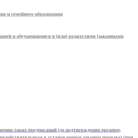
ия и семейного образования
ацией и обучающимися и (или) родителями (законными
нении таких предписаний (до подтверждения органом,
 недействительным в установленном законом порядке) (при