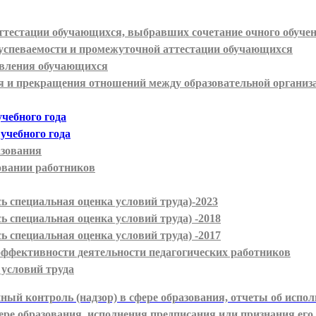
ттестации обучающихся, выбравших сочетание очного обучен
успеваемости и промежуточной аттестации обучающихся
новления обучающихся
я и прекращения отношений между образовательной организ
учебного года
учебного года
азования
овании работников
ь специальная оценка условий труда)-2023
 специальная оценка условий труда) -2018
 специальная оценка условий труда) -2017
эффективности деятельности педагогических работников
 условий
труда
ый контроль (надзор) в сфере образования, отчеты об испол
ре образования, исполнения предписания или признания его