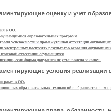
аментирующие оценку и учет образо
.
ния в ОО
я обучающимися образовательных программ
нтроля успеваемости и промежуточной аттестации обучающих
ли электронных носителях результатов освоения обучающим
й итоговой аттестации обучающихся
изации, если форма документа не установлена законом.
ламентирующие условия реализации 
рограмм в ОО.
нционных образовательных технологий в образовательном пр
аментирующие права, обязанности,