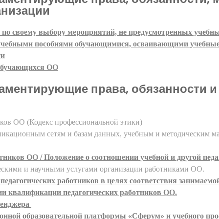
анизации
 по своему выбору мероприятий, не предусмотренных учебн
 учебными пособиями обучающимися, осваивающими учебные 
ги
 обучающихся ОО
аментирующие права, обязанности и
ков ОО (Кодекс профессиональной этики)
икационным сетям и базам данных, учебным и методическим ма
тников ОО / Положение о соотношении учебной и другой пед
ескими и научными услугами организации
работниками ОО.
 педагогических работников в целях соответствия занимаемо
ии квалификации педагогических работников ОО.
сенджера
нной образовательной платформы «Сферум» и учебного про