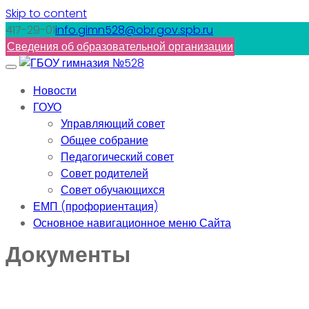
Skip to content
417-29-01
info.gimn528@obr.gov.spb.ru
Сведения об образовательной организации
Новости
ГОУО
Управляющий совет
Общее собрание
Педагогический совет
Совет родителей
Совет обучающихся
ЕМП (профориентация)
Основное навигационное меню Сайта
Документы