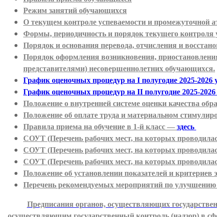
Режим занятий обучающихся
О текущем контроле успеваемости и промежуточной а
Формы, периодичность и порядок текущего контроля 
Порядок и основания перевода, отчисления и восста
Порядок оформления возникновения, приостановлени
представителями) несовершеннолетних обучающихся.
График оценочных процедур на I полугодие 2025-2026 
График оценочных процедур на II полугодие 2025-2026 
Положение о внутренней системе оценки качества обр
Положение об оплате труда и материальном стимулир
Правила приема на обучение в 1-й класс —
здесь
СОУТ (Перечень рабочих мест, на которых проводилас
СОУТ (Перечень рабочих мест, на которых проводилась
СОУТ (Перечень рабочих мест, на которых проводилась
Положение об установлении показателей и критериев 
Перечень рекомендуемых мероприятий по улучшению
Предписания органов, осуществляющих государственн
осуществляющим государственный контроль (надзор) в сфе