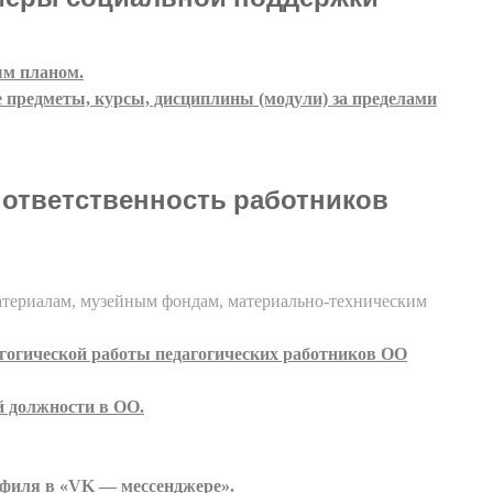
ым планом.
предметы, курсы, дисциплины (модули) за пределами
 ответственность работников
териалам, музейным фондам, материально-техническим
агогической работы педагогических работников ОО
й должности в ОО.
филя в «VK — мессенджере».